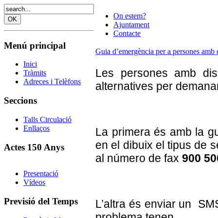
On estem?
Ajuntament
Contacte
Menú principal
Guia d’emergència per a persones amb dis
Inici
Les persones amb disc
Tràmits
Adreces i Telèfons
alternatives per demana
Seccions
Talls Circulació
Enllaços
La primera és amb la g
en el dibuix el tipus de 
Actes 150 Anys
al número de fax
900 50
Presentació
Vídeos
Previsió del Temps
L’altra és enviar un SM
problema tenen.