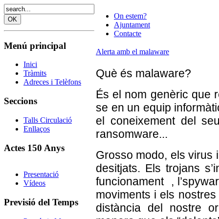
On estem?
Ajuntament
Contacte
Menú principal
Alerta amb el malaware
Inici
Què és malaware?
Tràmits
Adreces i Telèfons
És el nom genèric que rep
Seccions
se en un equip informàti
el coneixement del seu 
Talls Circulació
Enllaços
ransomware...
Actes 150 Anys
Grosso modo, els virus 
desitjats. Els trojans s
Presentació
funcionament , l’spyware
Vídeos
moviments i els nostres
Previsió del Temps
distància del nostre o