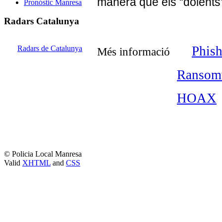
manera que els “dolents
Pronóstic Manresa
Radars Catalunya
Phis
Radars de Catalunya
Més informació
Ransom
HOAX
© Policia Local Manresa
Valid
XHTML
and
CSS